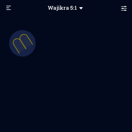
Wajikra
5
:1