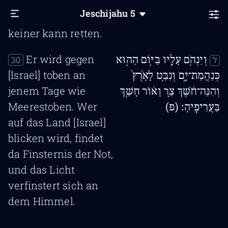
den Raub und
Jeschijahu
5
schleppt [ihn] fort;
keiner kann retten.
Er wird gegen
וְיִנְהֹ֥ם עָלָ֛יו בַּיּ֥וֹם הַה֖וּא
30
ל
[Israel] toben an
כְּנַהֲמַת־יָ֑ם וְנִבַּ֤ט לָאָ֙רֶץ֙
jenem Tage wie
וְהִנֵּה־חֹ֔שֶׁךְ צַ֣ר וָא֔וֹר חָשַׁ֖ךְ
Meerestoben. Wer
בַּעֲרִיפֶֽיהָ׃ (פ)
auf das Land [Israel]
blicken wird, findet
da Finsternis der Not,
und das Licht
verfinstert sich an
dem Himmel.