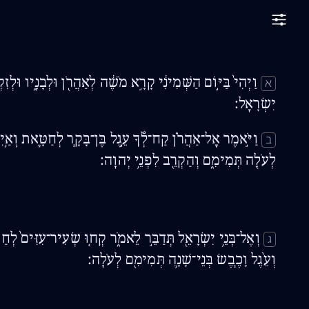
וַיְהִי֙ בַּיּ֣וֹם הַשְּׁמִינִ֔י קָרָ֣א מֹשֶׁ֔ה לְאַהֲרֹ֖ן וּלְבָנָ֑יו וּלְזִקְנ
א
יִשְׂרָאֵֽל׃
וַיֹּ֣אמֶר אֶֽל־אַהֲרֹ֗ן קַח־לְ֠ךָ עֵ֣גֶל בֶּן־בָּקָ֧ר לְחַטָּ֛את וְאַ֥י
ב
לְעֹלָ֖ה תְּמִימִ֑ם וְהַקְרֵ֖ב לִפְנֵ֥י יְהוָֽה׃
וְאֶל־בְּנֵ֥י יִשְׂרָאֵ֖ל תְּדַבֵּ֣ר לֵאמֹ֑ר קְח֤וּ שְׂעִיר־עִזִּים֙ לְחַ
ג
וְעֵ֨גֶל וָכֶ֧בֶשׂ בְּנֵי־שָׁנָ֛ה תְּמִימִ֖ם לְעֹלָֽה׃