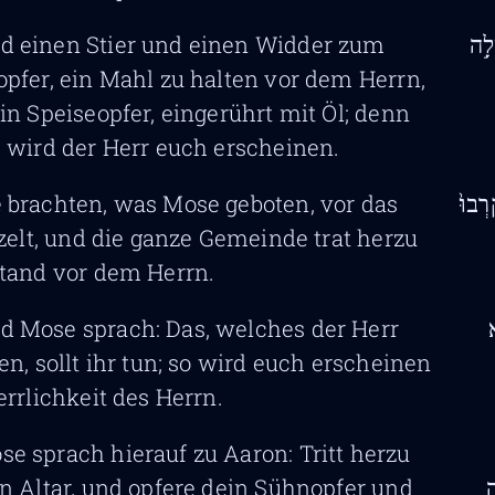
d einen Stier und einen Widder zum
לָ֣ה
pfer, ein Mahl zu halten vor dem Herrn,
in Speiseopfer, eingerührt mit Öl; denn
 wird der Herr euch erscheinen.
e brachten, was Mose geboten, vor das
רְבוּ֙
szelt, und die ganze Gemeinde trat herzu
tand vor dem Herrn.
d Mose sprach: Das, welches der Herr
א
en, sollt ihr tun; so wird euch erscheinen
errlichkeit des Herrn.
se sprach hierauf zu Aaron: Tritt herzu
n Altar, und opfere dein Sühnopfer und
ה