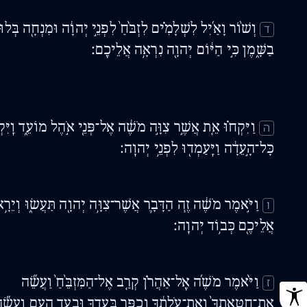
וְשׁ֨וֹר וָאַ֜יִל לִשְׁלָמִ֗ים לִזְבֹּ֙חַ֙ לִפְנֵ֣י יְהוָ֔ה וּמִנְחָ֖ה בְּלוּ
ד
בַשָּׁ֑מֶן כִּ֣י הַיּ֔וֹם יְהוָ֖ה נִרְאָ֥ה אֲלֵיכֶֽם׃
וַיִּקְח֗וּ אֵ֚ת אֲשֶׁ֣ר צִוָּ֣ה מֹשֶׁ֔ה אֶל־פְּנֵ֖י אֹ֣הֶל מוֹעֵ֑ד וַֽיִּקְ
ה
כָּל־הָ֣עֵדָ֔ה וַיַּֽעַמְד֖וּ לִפְנֵ֥י יְהוָֽה׃
וַיֹּ֣אמֶר מֹשֶׁ֔ה זֶ֧ה הַדָּבָ֛ר אֲשֶׁר־צִוָּ֥ה יְהוָ֖ה תַּעֲשׂ֑וּ וְיֵרָ֥
ו
אֲלֵיכֶ֖ם כְּב֥וֹד יְהוָֽה׃
וַיֹּ֨אמֶר מֹשֶׁ֜ה אֶֽל־אַהֲרֹ֗ן קְרַ֤ב אֶל־הַמִּזְבֵּ֙חַ֙ וַעֲשֵׂ֞ה
ז
אֶת־חַטָּֽאתְךָ֙ וְאֶת־עֹ֣לָתֶ֔ךָ וְכַפֵּ֥ר בַּֽעַדְךָ֖ וּבְעַ֣ד הָעָ֑ם וַעֲשֵׂ֞