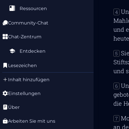
Ressourcen
Un
4
Mahlo
Community-Chat
und e
Chat-Zentrum
heute
Entdecken
Si
5
Stift
Lesezeichen
und s
Inhalt hinzufügen
Un
6
Einstellungen
gebot
die H
Über
Mo
7
Arbeiten Sie mit uns
an de