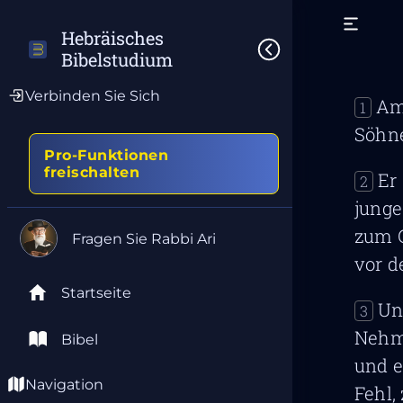
Hebräisches 
Bibelstudium
Verbinden Sie Sich
Am
1
Söhne
Pro-Funktionen
freischalten
Er
2
junge
zum G
Fragen Sie Rabbi Ari
vor d
Startseite
Un
3
Nehm
Bibel
und e
Navigation
Fehl,