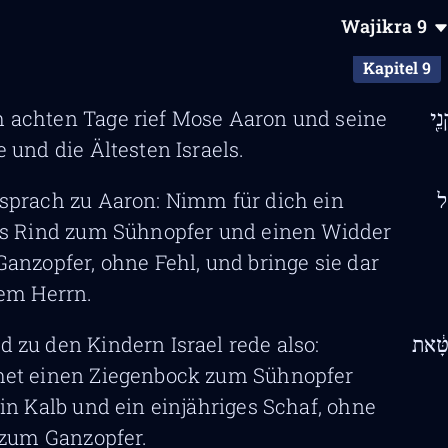
Wajikra
9
Kapitel 9
 achten Tage rief Mose Aaron und seine
ֵ֖י
 und die Ältesten Israels.
 sprach zu Aaron: Nimm für dich ein
ִל
s Rind zum Sühnopfer und einen Widder
anzopfer, ohne Fehl, und bringe sie dar
em Herrn.
d zu den Kindern Israel rede also:
טָּ֔את
et einen Ziegenbock zum Sühnopfer
in Kalb und ein einjähriges Schaf, ohne
 zum Ganzopfer.