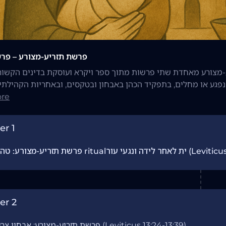
פרשת תזריע-מצורע – פר
מאחדת שתי פרשות מתוך ספר ויקרא ועוסקת בדינים הקשורים לטהרה ritualית, במיוחד בנוגע ללידה, נ
גע או מחלים, בתפקיד הכהן באבחון ובטקסים, ובאחריות הקהילתי
re
er 1
ידה ונגעי עור (Leviticus 12:1-13:23)
er 2
פרשת תזריע-מצורע: אבחון צרעת (Leviticus 13:24-13:39)