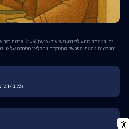
פרשת תזריע-מצורע 
והפרשות מהגוף. הפרשה מתמקדת בתהליכי הטהרה של מי שנפ
על הטהרה. פרקים אלו מעניקים תובנות על מושגי קדושה, הבדלה ותיקון בחברה הישראלית הקדומה.
פרשת תזריע-מצורע: טהרה ritualית לאחר ל