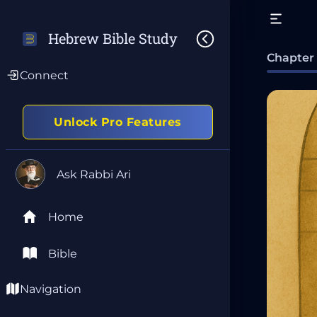
Hebrew Bible Study
Chapter
Connect
Unlock Pro Features
Ask Rabbi Ari
Home
Bible
Navigation