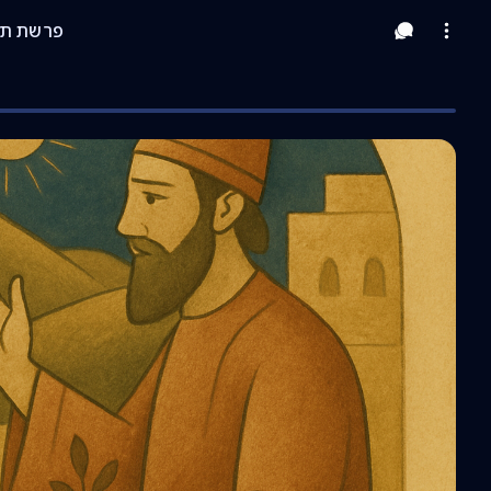
פרשת תז