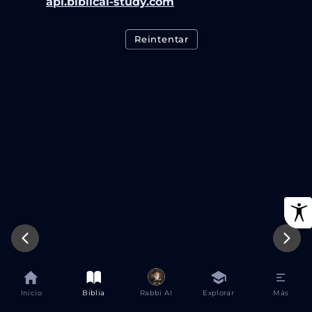
api.biblical-study.com
Reintentar
Inicio
Biblia
Rabbi AI
Explorar
Más