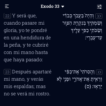
estarás sobre la peña:
Exodo
33
Y será que,
וְהָיָה֙ בַּעֲבֹ֣ר כְּבֹדִ֔י
22
כב
cuando pasare mi
וְשַׂמְתִּ֖יךָ בְּנִקְרַ֣ת הַצּ֑וּר
gloria, yo te pondré
וְשַׂכֹּתִ֥י כַפִּ֛י עָלֶ֖יךָ
en una hendidura de
עַד־עָבְרִֽי׃
la peña, y te cubriré
con mi mano hasta
que haya pasado:
Después apartaré
וַהֲסִרֹתִי֙ אֶת־כַּפִּ֔י
23
כג
mi mano,
y verás
וְרָאִ֖יתָ אֶת־אֲחֹרָ֑י וּפָנַ֖י לֹ֥א
mis espaldas; mas
יֵרָאֽוּ׃ (ס)
no se verá mi rostro
.