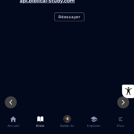
api.biblical-study.com
Réessayer
Accueil
Bible
Rabbi AI
Explorer
Plus