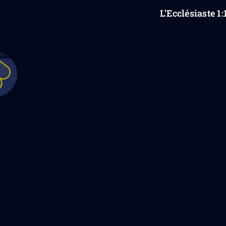
L’Ecclésiaste
1
:
Quelque chose s'est mal passé