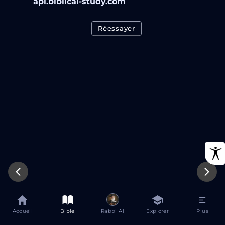
api.biblical-study.com
Réessayer
Accueil
Bible
Rabbi AI
Explorer
Plus