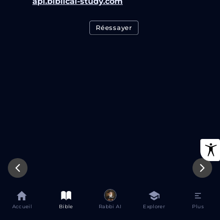
api.biblical-study.com
Réessayer
Accueil
Bible
Rabbi AI
Explorer
Plus