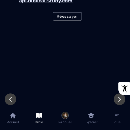
api.biblical-study.com
Réessayer
Accueil
Bible
Rabbi AI
Explorer
Plus