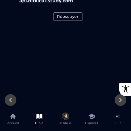
api.biblical-study.com
Réessayer
Accueil
Bible
Rabbi AI
Explorer
Plus