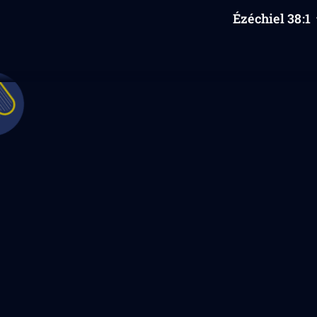
Ézéchiel
38
:1