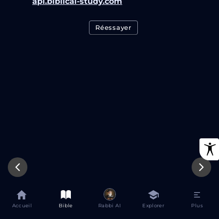
api.biblical-study.com
Réessayer
Accueil
Bible
Rabbi AI
Explorer
Plus