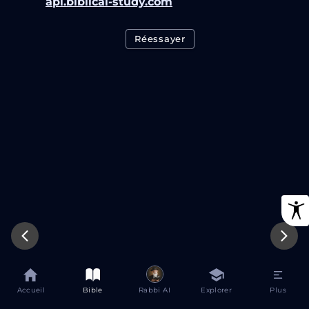
api.biblical-study.com
Réessayer
Accueil
Bible
Rabbi AI
Explorer
Plus