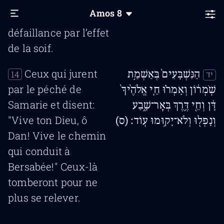
adolescents
בַּצָּמָֽא׃
Amos
8
tomberont en
défaillance par l’effet
de la soif.
Ceux qui jurent
הַנִּשְׁבָּעִים֙ בְּאַשְׁמַ֣ת
14
יד
par le péché de
שֹֽׁמְר֔וֹן וְאָמְר֗וּ חֵ֤י אֱלֹהֶ֙יךָ֙
Samarie et disent:
דָּ֔ן וְחֵ֖י דֶּ֣רֶךְ בְּאֵֽר־שָׁ֑בַע
"Vive ton Dieu, ô
וְנָפְל֖וּ וְלֹא־יָק֥וּמוּ עֽוֹד׃ (ס)
Dan! Vive le chemin
qui conduit à
Bersabée!" Ceux-là
tomberont pour ne
plus se relever.