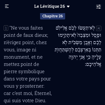
Le Lévitique
26
Chapitre 26
"Ne vous faites
לֹֽא־תַעֲשׂ֨וּ לָכֶ֜ם אֱלִילִ֗ם
1
א
point de faux dieux;
וּפֶ֤סֶל וּמַצֵּבָה֙ לֹֽא־תָקִ֣ימוּ
n’érigez point, chez
לָכֶ֔ם וְאֶ֣בֶן מַשְׂכִּ֗ית לֹ֤א
vous, image ni
תִתְּנוּ֙ בְּאַרְצְכֶ֔ם לְהִֽשְׁתַּחֲוֺ֖ת
monument, et ne
עָלֶ֑יהָ כִּ֛י אֲנִ֥י יְהוָ֖ה
mettez point de
אֱלֹהֵיכֶֽם׃
pierre symbolique
dans votre pays pour
vous y prosterner:
car c’est moi, Éternel,
qui suis votre Dieu.