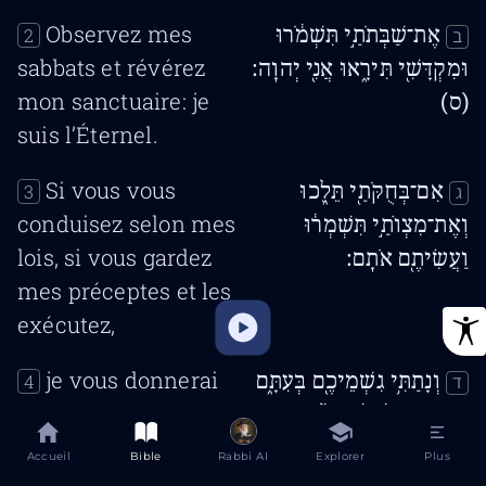
Observez mes
אֶת־שַׁבְּתֹתַ֣י תִּשְׁמֹ֔רוּ
2
ב
sabbats et révérez
וּמִקְדָּשִׁ֖י תִּירָ֑אוּ אֲנִ֖י יְהוָֽה׃
mon sanctuaire: je
(ס)
suis l’Éternel.
Si vous vous
אִם־בְּחֻקֹּתַ֖י תֵּלֵ֑כוּ
3
ג
conduisez selon mes
וְאֶת־מִצְוֺתַ֣י תִּשְׁמְר֔וּ
lois, si vous gardez
וַעֲשִׂיתֶ֖ם אֹתָֽם׃
mes préceptes et les
exécutez,
je vous donnerai
וְנָתַתִּ֥י גִשְׁמֵיכֶ֖ם בְּעִתָּ֑ם
4
ד
les pluies en leur
וְנָתְנָ֤ה הָאָ֙רֶץ֙ יְבוּלָ֔הּ וְעֵ֥ץ
saison, et la terre
הַשָּׂדֶ֖ה יִתֵּ֥ן פִּרְיֽוֹ׃
Accueil
Bible
Rabbi AI
Explorer
Plus
livrera son produit, et