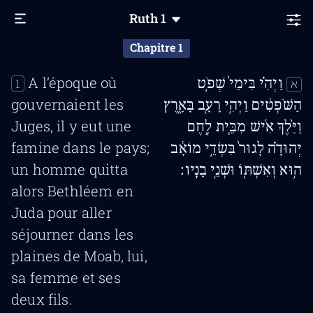
Ruth
1
Chapitre 1
A l’époque où
וַיְהִ֗י בִּימֵי֙ שְׁפֹ֣ט
1
א
gouvernaient les
הַשֹּׁפְטִ֔ים וַיְהִ֥י רָעָ֖ב בָּאָ֑רֶץ
Juges, il y eut une
וַיֵּ֨לֶךְ אִ֜ישׁ מִבֵּ֧ית לֶ֣חֶם
famine dans le pays;
יְהוּדָ֗ה לָגוּר֙ בִּשְׂדֵ֣י מוֹאָ֔ב
un homme quitta
ה֥וּא וְאִשְׁתּ֖וֹ וּשְׁנֵ֥י בָנָֽיו׃
alors Bethléem en
Juda pour aller
séjourner dans les
plaines de Moab, lui,
sa femme et ses
deux fils.