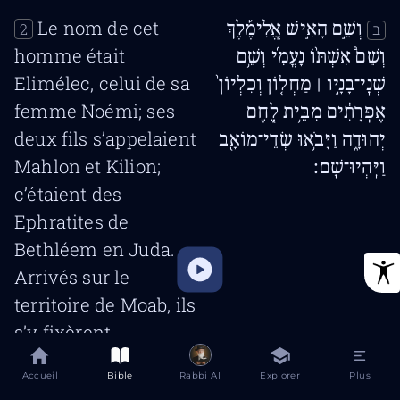
Le nom de cet
וְשֵׁ֣ם הָאִ֣ישׁ אֱ‍ֽלִימֶ֡לֶךְ
2
ב
homme était
וְשֵׁם֩ אִשְׁתּ֨וֹ נָעֳמִ֜י וְשֵׁ֥ם
Elimélec, celui de sa
שְׁנֵֽי־בָנָ֣יו ׀ מַחְל֤וֹן וְכִלְיוֹן֙
femme Noémi; ses
אֶפְרָתִ֔ים מִבֵּ֥ית לֶ֖חֶם
deux fils s’appelaient
יְהוּדָ֑ה וַיָּבֹ֥אוּ שְׂדֵי־מוֹאָ֖ב
Mahlon et Kilion;
וַיִּֽהְיוּ־שָֽׁם׃
c’étaient des
Ephratites de
Bethléem en Juda.
Arrivés sur le
territoire de Moab, ils
s’y fixèrent.
Elimélec, l’époux
וַיָּ֥מָת אֱלִימֶ֖לֶךְ אִ֣ישׁ
3
Accueil
Bible
Rabbi AI
Explorer
Plus
ג