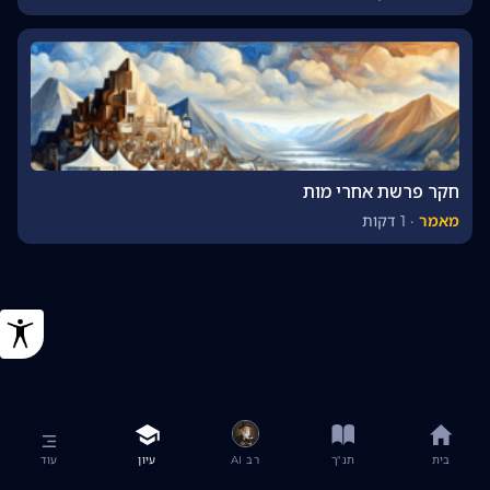
חקר פרשת אחרי מות
מאמר
·
1 דקות
בית
תנ"ך
רב AI
עיון
עוד