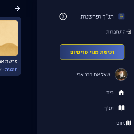
תנ"ך ופרשנות
התחברות
רכישת מנוי פרימיום
פרשת אחר
תוכנית
·
7 פרק
שאל את הרב ארי
בית
תנ"ך
ניווט