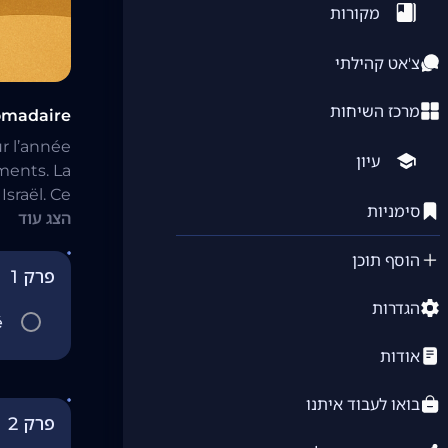
מקורות
צ'אט קהילתי
מרכז השיחות
omadaire
ur l’année
עיון
ements. La
Israël. Ce
סימניות
הצג עוד
messes et
ignements
הוסף תוכן
Lévitique.
פרק 1
הגדרות
é
אודות
בואו לעבוד איתנו
פרק 2