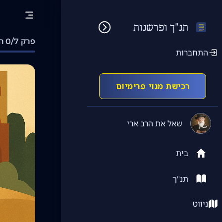
תנ"ך ופרשנות
פרק 0/7 הושלם
התחברות
רכישת מנוי פרימיום
שאל את הרב ארי
בית
תנ"ך
ניווט