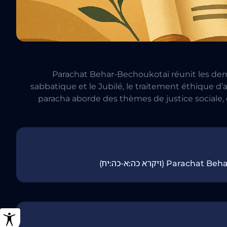
Parachat Behar-Bechoukotaï réunit les derniè
sabbatique et le Jubilé, le traitement éthique d’
paracha aborde des thèmes de justice sociale, d
programme d’étude sur 7 jours explore ces chapitres 
responsabilités spirituelles, guidant les 
(ויקרא כה:א-כה:יח)