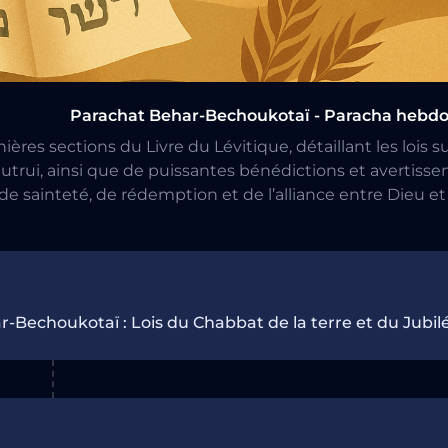
Parachat Behar-Bechoukotaï - Paracha hebd
res sections du Livre du Lévitique, détaillant les lois s
autrui, ainsi que de puissantes bénédictions et avertiss
e sainteté, de rédemption et de l’alliance entre Dieu et 
à travers chaque aliya, allant des lois agricoles aux pro
lecteurs vers une compréhension approfondie de ces ense
conclusifs du 
Parachat Behar-Bechoukotaï : Lois du Chabbat de la terre et du Jubil 