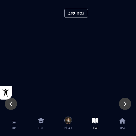
נסה שוב
בית
תנ"ך
רב AI
עיון
עוד