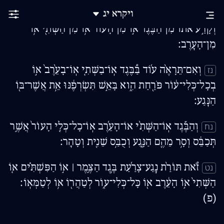
וְאִם֮ רָאָ֣ה הַכֹּהֵן֒ וְהִנֵּה֙ כֵּהָ֣ה הַנֶּ֔גַע אַחֲרֵ֖י הֻכַּבֵּ֣ס אֹת֑וֹ
ויקרא
יג
נו
וְקָרַ֣ע אֹת֗וֹ מִן־הַבֶּ֙גֶד֙ א֣וֹ מִן־הָע֔וֹר א֥וֹ מִן־הַשְּׁתִ֖י א֥וֹ
מִן־הָעֵֽרֶב׃
וְאִם־תֵּרָאֶ֨ה ע֜וֹד בַּ֠בֶּגֶד אֽוֹ־בַשְּׁתִ֤י אֽוֹ־בָעֵ֙רֶב֙ א֣וֹ
נז
בְכָל־כְּלִי־ע֔וֹר פֹּרַ֖חַת הִ֑וא בָּאֵ֣שׁ תִּשְׂרְפֶ֔נּוּ אֵ֥ת אֲשֶׁר־בּ֖וֹ
הַנָּֽגַע׃
וְהַבֶּ֡גֶד אֽוֹ־הַשְּׁתִ֨י אוֹ־הָעֵ֜רֶב אֽוֹ־כָל־כְּלִ֤י הָעוֹר֙ אֲשֶׁ֣ר
נח
תְּכַבֵּ֔ס וְסָ֥ר מֵהֶ֖ם הַנָּ֑גַע וְכֻבַּ֥ס שֵׁנִ֖ית וְטָהֵֽר׃
זֹ֠את תּוֹרַ֨ת נֶֽגַע־צָרַ֜עַת בֶּ֥גֶד הַצֶּ֣מֶר ׀ א֣וֹ הַפִּשְׁתִּ֗ים א֤וֹ
נט
הַשְּׁתִי֙ א֣וֹ הָעֵ֔רֶב א֖וֹ כָּל־כְּלִי־ע֑וֹר לְטַהֲר֖וֹ א֥וֹ לְטַמְּאֽוֹ׃
(פ)