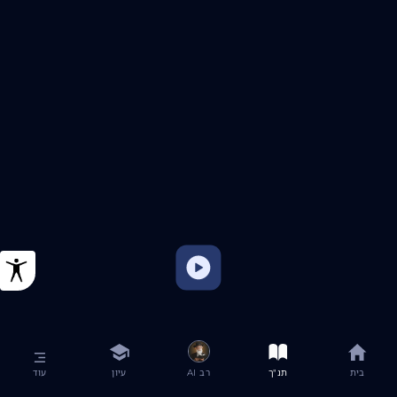
בית
תנ"ך
רב AI
עיון
עוד