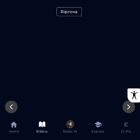
Riprova
Home
Bibbia
Rabbi AI
Esplora
Di Più