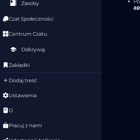
Po
Zasoby
ap
Czat Społeczności
Centrum Czatu
Odkrywaj
Zakładki
Dodaj treść
Ustawienia
O
Pracuj z nami