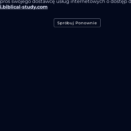
proś swojego dostawcę usług internetowych o dostęp 
i.biblical-study.com
Spróbuj Ponownie