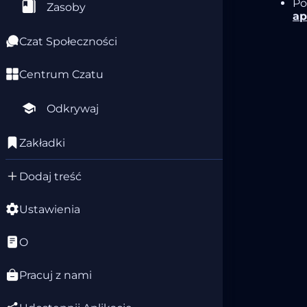
Po
Zasoby
ap
Czat Społeczności
Centrum Czatu
Odkrywaj
Zakładki
Dodaj treść
Ustawienia
O
Pracuj z nami