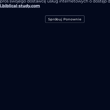
proś swojego dostawcę usług internetowych o dostęp 
i.biblical-study.com
Spróbuj Ponownie