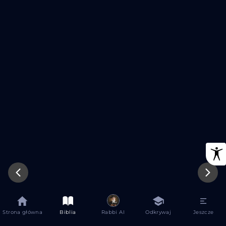
api.biblical-study.com
Spróbuj Ponownie
Strona główna
Biblia
Rabbi AI
Odkrywaj
Jeszcze