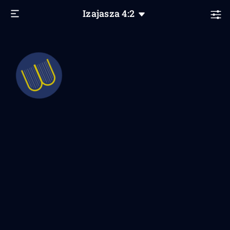
Izajasza
4
:2
Coś się nie powiodło
Poproś swojego dostawcę usług
internetowych o dostęp do naszej domeny: