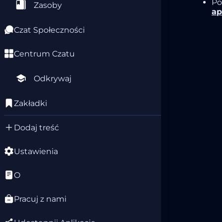
Po
Zasoby
ap
Czat Społeczności
Centrum Czatu
Odkrywaj
Zakładki
Dodaj treść
Ustawienia
O
Pracuj z nami