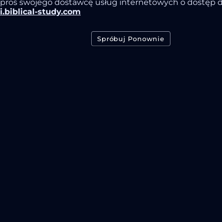
proś swojego dostawcę usług internetowych o dostęp 
i.biblical-study.com
Spróbuj Ponownie