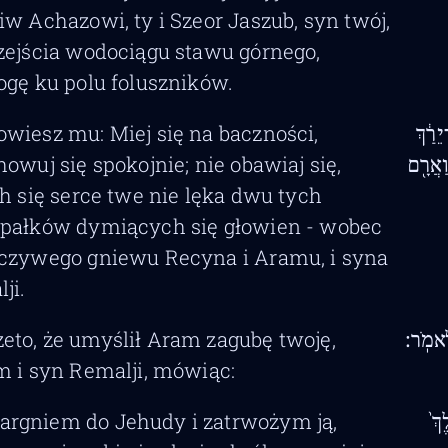
iw Achazowi, ty i Szeor Jaszub, syn twój,
zejścia wodociągu stawu górnego,
ogę ku polu foluszników.
powiesz mu: Miej się na baczności,
ֵרַ֔ךְ
howuj się spokojnie; nie obawiaj się,
ַאֲרָ֖ם
ch się serce twe nie lęka dwu tych
pałków dymiących się głowien - wobec
czywego gniewu Recyna i Aramu, i syna
ji.
zeto, że umyślił Aram zagubę twoję,
לֵאמֹֽר׃
m i syn Remalji, mówiąc:
argniem do Jehudy i zatrwożym ją,
ךְ֙