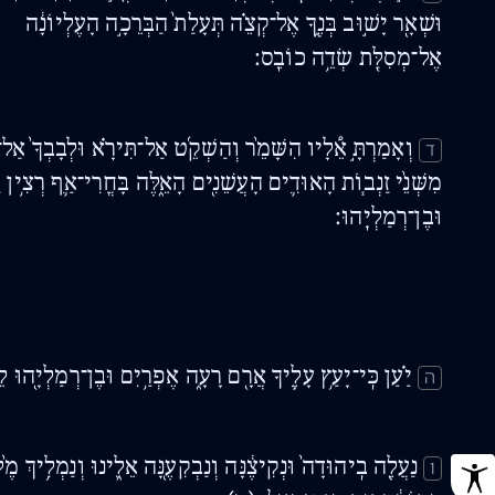
וּשְׁאָ֖ר יָשׁ֣וּב בְּנֶ֑ךָ אֶל־קְצֵ֗ה תְּעָלַת֙ הַבְּרֵכָ֣ה הָעֶלְיוֹנָ֔ה
אֶל־מְסִלַּ֖ת שְׂדֵ֥ה כוֹבֵֽס׃
וְאָמַרְתָּ֣ אֵ֠לָיו הִשָּׁמֵ֨ר וְהַשְׁקֵ֜ט אַל־תִּירָ֗א וּלְבָבְךָ֙ אַל־י
ד
מִשְּׁנֵ֨י זַנְב֧וֹת הָאוּדִ֛ים הָעֲשֵׁנִ֖ים הָאֵ֑לֶּה בָּחֳרִי־אַ֛ף רְצִ֥ין ו
וּבֶן־רְמַלְיָֽהוּ׃
יַ֗עַן כִּֽי־יָעַ֥ץ עָלֶ֛יךָ אֲרָ֖ם רָעָ֑ה אֶפְרַ֥יִם וּבֶן־רְמַלְיָ֖הוּ 
ה
נַעֲלֶ֤ה בִֽיהוּדָה֙ וּנְקִיצֶ֔נָּה וְנַבְקִעֶ֖נָּה אֵלֵ֑ינוּ וְנַמְלִ֥יךְ מֶ֙לֶ
ו