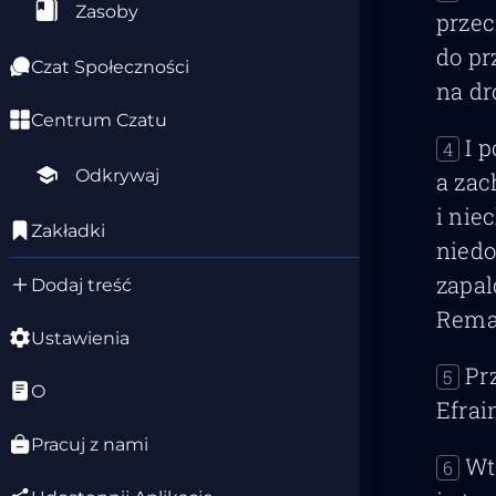
Zasoby
przec
do pr
Czat Społeczności
na dr
Centrum Czatu
I 
4
Odkrywaj
a zac
i nie
Zakładki
niedo
zapal
Dodaj treść
Remal
Ustawienia
Pr
5
O
Efrai
Pracuj z nami
Wt
6