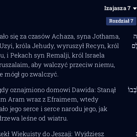
Izajasza
7
Rozdział 7
tało się za czasów Achaza, syna Jothama,
֣ה
Uzyi, króla Jehudy, wyruszył Recyn, król
ִ֔ם
, i Pekach syn Remalji, król Israela
ruszalaim, aby walczyć przeciw niemu,
ie mógł go zwalczyć.
gdy oznajmiono domowi Dawida: Stanął
בָבוֹ֙
em Aram wraz z Efraimem, wtedy
ało jego serce i serce narodu jego, jak
drzewa leśne od wiatru.
rzekł Wiekuisty do Jeszaji: Wyjdziesz