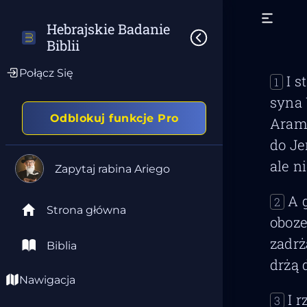
Hebrajskie Badanie 
Biblii
Połącz Się
I s
1
syna 
Odblokuj funkcje Pro
Aramu
do Je
ale n
Zapytaj rabina Ariego
A 
2
Strona główna
oboz
zadrż
Biblia
drżą 
Nawigacja
I 
3