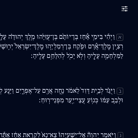
וַיְהִ֡י בִּימֵ֣י אָ֠חָז בֶּן־יוֹתָ֨ם בֶּן־עֻזִּיָּ֜הוּ מֶ֣לֶךְ יְהוּדָ֗ה עָלָ
א
רְצִ֣ין מֶֽלֶךְ־אֲ֠רָם וּפֶ֨קַח בֶּן־רְמַלְיָ֤הוּ מֶֽלֶךְ־יִשְׂרָאֵל֙ יְר֣וּשָׁלַ
לַמִּלְחָמָ֖ה עָלֶ֑יהָ וְלֹ֥א יָכֹ֖ל לְהִלָּחֵ֥ם עָלֶֽיהָ׃
וַיֻּגַּ֗ד לְבֵ֤ית דָּוִד֙ לֵאמֹ֔ר נָ֥חָֽה אֲרָ֖ם עַל־אֶפְרָ֑יִם וַיָּ֤נַע לְ
ב
וּלְבַ֣ב עַמּ֔וֹ כְּנ֥וֹעַ עֲצֵי־יַ֖עַר מִפְּנֵי־רֽוּחַ׃
וַיֹּ֣אמֶר יְהוָה֮ אֶֽל־יְשַׁעְיָהוּ֒ צֵא־נָא֙ לִקְרַ֣את אָחָ֔ז אַתָּ֕ה
ג