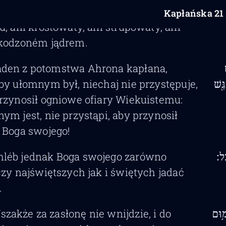
ni garbaty, ani suchotnik, ani z bielmem
ֹ
Kapłańska
21
u, ani krostowaty, ani strupowaty, ani
zkodzoném jądrem.
aden z potomstwa Ahrona kapłana,
by ułomnym był, niechaj nie przystępuje,
ַ֖שׁ
rzynosił ogniowe ofiary Wiekuistemu:
ym jest, nie przystąpi, aby przynosił
 Boga swojego!
hléb jednak Boga swojego zarówno
ֽל׃
czy najświętszych jak i świętych jadać
.
szakże za zasłonę nie wnijdzie, i do
מ֣וּם