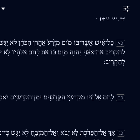
אֽוֹ־גִבֵּ֣ן אוֹ־דַ֔ק א֖וֹ תְּבַלֻּ֣ל בְּעֵינ֑וֹ א֤וֹ גָרָב֙ א֣וֹ יַלֶּ֔פֶת א֖ו
כ
מְר֥וֹחַ אָֽשֶׁךְ׃
כָּל־אִ֞ישׁ אֲשֶׁר־בּ֣וֹ מ֗וּם מִזֶּ֙רַע֙ אַהֲרֹ֣ן הַכֹּהֵ֔ן לֹ֣א יִגַּ֔שׁ
כא
לְהַקְרִ֖יב אֶת־אִשֵּׁ֣י יְהוָ֑ה מ֣וּם בּ֔וֹ אֵ֚ת לֶ֣חֶם אֱלֹהָ֔יו לֹ֥א יִגּ
לְהַקְרִֽיב׃
לֶ֣חֶם אֱלֹהָ֔יו מִקָּדְשֵׁ֖י הַקֳּדָשִׁ֑ים וּמִן־הַקֳּדָשִׁ֖ים יֹאכֵ
כב
אַ֣ךְ אֶל־הַפָּרֹ֜כֶת לֹ֣א יָבֹ֗א וְאֶל־הַמִּזְבֵּ֛חַ לֹ֥א יִגַּ֖שׁ כִּֽי־
כג