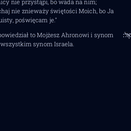
nicy nie przystąpi, bo wada na nim;
chaj nie znieważy świętości Moich, bo Ja
isty, poświęcam je."
 powiedział to Mojżesz Ahronowi i synom
אֵֽל׃
i wszystkim synom Israela.