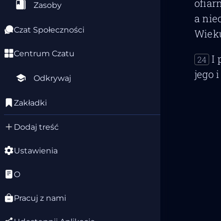
ofiar
Zasoby
a nie
Czat Społeczności
Wieku
Centrum Czatu
I
24
jego 
Odkrywaj
Zakładki
Dodaj treść
Ustawienia
O
Pracuj z nami