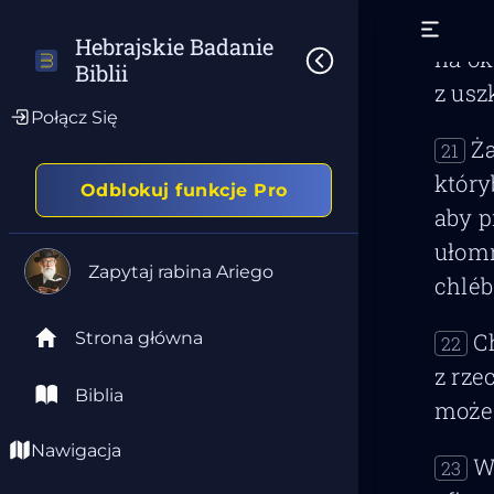
A
20
Hebrajskie Badanie 
na ok
Biblii
z us
Połącz Się
Ż
21
który
Odblokuj funkcje Pro
aby p
ułomn
Zapytaj rabina Ariego
chléb
Strona główna
C
22
z rze
Biblia
może
Nawigacja
W
23