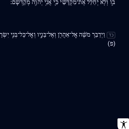
בּ֑וֹ וְלֹ֤א יְחַלֵּל֙ אֶת־מִקְדָּשַׁ֔י כִּ֛י אֲנִ֥י יְהוָ֖ה מְקַדְּשָֽׁם׃
וַיְדַבֵּ֣ר מֹשֶׁ֔ה אֶֽל־אַהֲרֹ֖ן וְאֶל־בָּנָ֑יו וְאֶֽל־כָּל־בְּנֵ֖י יִשְׂרָ
כד
(פ)