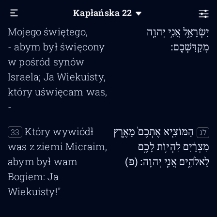
I nie
וְלֹ֤א תְחַלְּלוּ֙ אֶת־שֵׁ֣ם
32
לב
Kapłańska
22
znieważajcie imienia
קָדְשִׁ֔י וְנִ֨קְדַּשְׁתִּ֔י בְּת֖וֹךְ בְּנֵ֣י
Mojego świętego,
יִשְׂרָאֵ֑ל אֲנִ֥י יְהוָ֖ה
- abym był święcony
מְקַדִּשְׁכֶֽם׃
w pośród synów
Israela; Ja Wiekuisty,
który uświęcam was,
-
Który wywiódł
הַמּוֹצִ֤יא אֶתְכֶם֙ מֵאֶ֣רֶץ
33
לג
was z ziemi Micraim,
מִצְרַ֔יִם לִהְי֥וֹת לָכֶ֖ם
abym był wam
לֵאלֹהִ֑ים אֲנִ֖י יְהוָֽה׃ (פ)
Bogiem: Ja
Wiekuisty!"