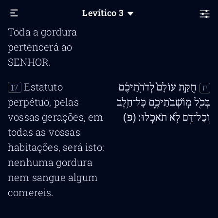
da oferta queimada,
Levítico
3
de cheiro suave.
Toda a gordura
pertencerá ao
SENHOR.
Estatuto
חֻקַּ֤ת עוֹלָם֙ לְדֹרֹ֣תֵיכֶ֔ם
17
יז
perpétuo, pelas
בְּכֹ֖ל מֽוֹשְׁבֹתֵיכֶ֑ם כָּל־חֵ֥לֶב
vossas gerações, em
וְכָל־דָּ֖ם לֹ֥א תֹאכֵֽלוּ׃ (פ)
todas as vossas
habitações, será isto:
nenhuma gordura
nem sangue algum
comereis.