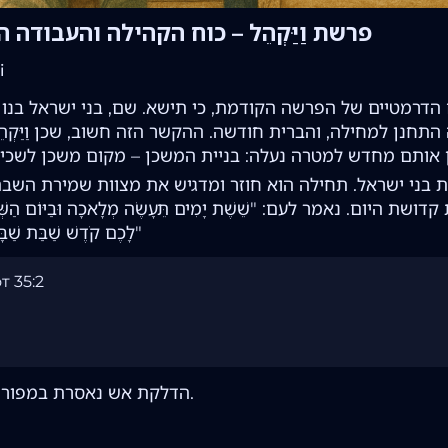
פרשת וַיַּקְהֵל – כוח הקהילה והעבודה 
i
עים הדרמטיים של הפרשה הקודמת, כי תישא. שם, בני ישראל בנו
חנן למחילה, והברית חודשה. ההקשר הזה חשוב, שכן וַיַּקְה
ת בני ישראל. תחילה הוא חוזר ומדגיש את מצוות שמירת השבת
נאמר לעם: "שֵׁשֶׁת יָמִים תֵּעָשֶׂה מְלָאכָה וּבַיּוֹם הַשְּׁבִיע
לָכֶם קֹדֶשׁ שַׁבַּת שַׁבָּתוֹן לַיהוָה"
 35:2
. הדלקת אש נאסרת במפורש בשבת.