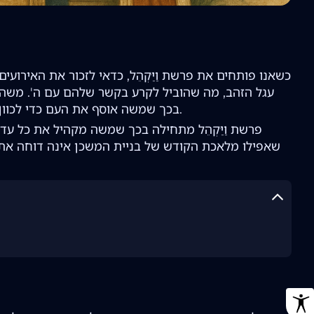
כשאנו פותחים את פרשת וַיַּקְהֵל, כדאי לזכור את האירו
עגל הזהב, מה שהוביל לקרע בקשר שלהם עם ה'. משה הת
בכך שמשה אוסף את העם כדי לכוון אותם מחדש למטרה נעלה: בניית המשכן – מקום משכן לשכינה בתוכם.
פרשת וַיַּקְהֵל מתחילה בכך שמשה מקהיל את כל עד
שאפילו מלאכת הקודש של בניית המשכן אינה דוחה את קדושת היום. 