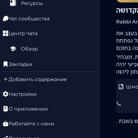
Ресурсы
הקדושה
Чат сообщества
Rabbi Ar
 בעצב את
Центр Чата
ֵל נפתחת
Обзор
, ומבהיר
ִי יִהְיֶה
Закладки
Добавить содержание
Шмот
Настройки
О приложении
Работайте с нами