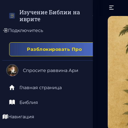
Изучение Библии на 
иврите
Подключитесь
Разблокировать Про
Спросите раввина Ари
Главная страница
Библия
Навигация