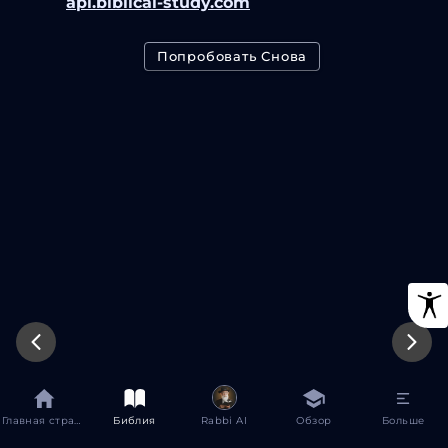
api.biblical-study.com
Попробовать Снова
Главная страница
Библия
Rabbi AI
Обзор
Больше