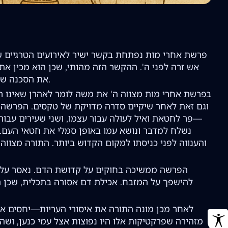
פרשת אחרי מות נפתחת בקשר ישיר לאירועים הטרגיים של
אש זרה לפני ה'. ההקשר הזה מהותי, שכן הוא מכין א
את הסכנה שבקירבה אל הקודש ללא הכנה וכבוד ראויים, לקח שמלווה את כל הפרשה.
בפרשת אחרי מות מצווה ה' את משה לומר לאהרן שאינו רש
וגם זאת לאחר שיקיים סדרה מדויקת של טקסים. הפרשה מ
—פר לחטאת ואיל לעולה עבור עצמו, ושני שעירים עבור
נשלח למדבר ונושא עמו באופן סמלי את חטאי העם. 
והענווה לפני כניסתו למקום הקדוש ביותר. התורה מצווה
הפרשה ממשיכה בחוקים על קדושת הדם. נאסר על ב
להישפך על המזבח. אכילת דם אסורה בתכלית, שכן ה
לאחר מכן מונה התורה את איסורי העריות—יחסים אס
מזהירה שפרקטיקות אלו היו נפוצות אצל עמי כנען, ושה