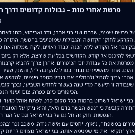
פרשת אחרי מות – גבולות קדושים ודרך 
i
 פרשת שמיני, שבהם שני בני אהרן, נדב ואביהוא, מתו לאחר
ת הקרקע לחוקי הקדושה והגבולות שמופיעים בהמשך. התורה מז
אי להיכנס אל קודש הקודשים בכל עת שירצה, אלא רק ביום ה
פרטת את כל עבודת יום הכיפורים: אהרן צריך להביא קרבנות
 העם. אחד מהשעירים נבחר בגורל להקרבה לה', והשני, שעיר
אהרן צריך לטבול ולהחליף את בגדיו מספר פעמים, להדגיש 
 שעבודה זו תיעשה מדי שנה בעשור לחודש השביעי, ובכך קובע
הכיפורים כיום כפרה, צום ועינוי הנפש לדורות.
ני ישראל לשחוט בהמות בכל מקום פרט לפתח אוהל מועד, ו
תורה קובעת כי "נפש הבשר בדם היא", והוא ניתן על המזבח 
הנפשות. חוק זה חל גם על בני ישראל וגם על הגר הגר בתוכם.
ורים במשפחה, ניאוף, יחסים עם אישה נידה, משכב זכר ובהמ
ארץ "תקיא" את מי שמטמא אותה. בני ישראל מצווים להיות קד