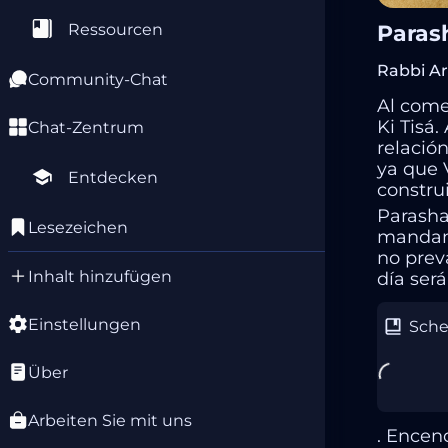
Paras
Ressourcen
Rabbi Ar
Community-Chat
Al come
Ki Tisá.
Chat-Zentrum
relació
ya que 
Entdecken
constru
Parasha
Lesezeichen
mandami
no preva
Inhalt hinzufügen
día ser
Einstellungen
Sche
Über
Arbeiten Sie mit uns
. Encen