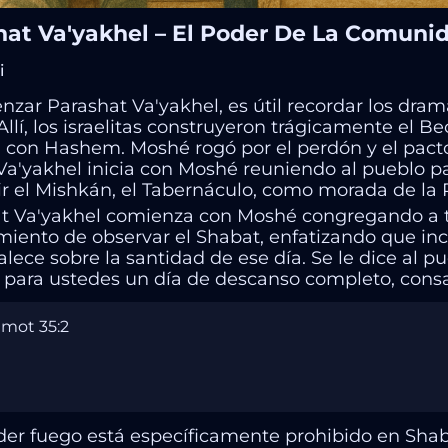
hat Va'yakhel – El Poder De La Comunid
i
nzar Parashat Va'yakhel, es útil recordar los dram
 Allí, los israelitas construyeron trágicamente el 
n con Hashem. Moshé rogó por el perdón y el pact
Va'yakhel inicia con Moshé reuniendo al pueblo par
ir el Mishkán, el Tabernáculo, como morada de la P
t Va'yakhel comienza con Moshé congregando a tod
ento de observar el Shabat, enfatizando que incl
lece sobre la santidad de ese día. Se le dice al pu
á para ustedes un día de descanso completo, cons
mot 35:2
der fuego está específicamente prohibido en Shab