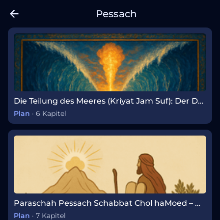
Pessach
Die Teilung des Meeres (Kriyat Jam Suf): Der Durchzug und das Lied
Plan
·
6 Kapitel
Paraschah Pessach Schabbat Chol haMoed – Wöchentlicher Tora-Abschnitt
Plan
·
7 Kapitel