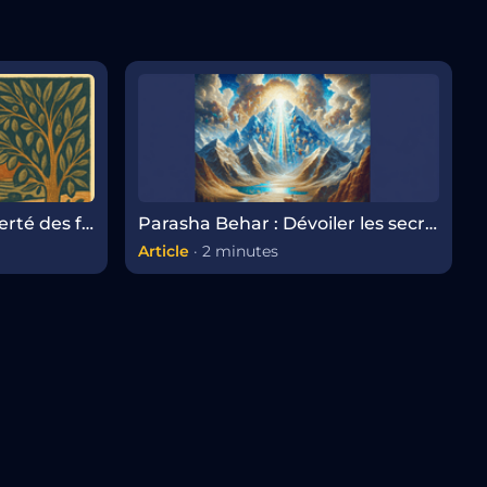
Parachat Behar – La liberté des frontières sacrées
Parasha Behar : Dévoiler les secrets de l'année sabbatique
Article
·
2 minutes