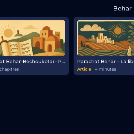
Behar
Parachat Behar-Bechoukotaï - Paracha hebdomadaire
chapitres
Article
·
4 minutes