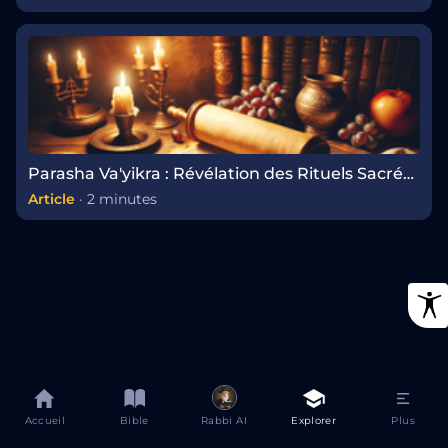
Parasha Va'yikra : Révélation des Rituels Sacrés des Offrandes
Article
·
2 minutes
Accueil
Bible
Rabbi AI
Explorer
Plus