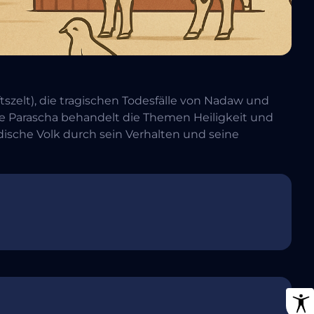
szelt), die tragischen Todesfälle von Nadaw und
Die Parascha behandelt die Themen Heiligkeit und
dische Volk durch sein Verhalten und seine
s einem zentralen erzählerischen oder halachischen