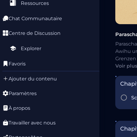
Ressources
Chat Communautaire
Centre de Discussion
Parascha
Parascha
Explorer
Awihu un
Grenzen 
Favoris
Ernährun
Voir plu
Abschnitt
Ajouter du contenu
Chapit
Paramètres
Sc
À propos
Travailler avec nous
Chapi