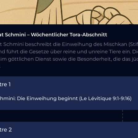
t Schmini – Wöchentlicher Tora-Abschnitt
t Schmini beschreibt die Einweihung des Mischkan (Stift
d führt die Gesetze über reine und unreine Tiere ein. 
im göttlichen Dienst sowie die Besonderheit, die das jü
g wahren soll. Das tägliche Studium widmet sich jeweil
s
, entsprechend der traditionellen Einteilung in Alijot.
re 1
hmini: Die Einweihung beginnt (Le Lévitique 9:1-9:16)
tre 2