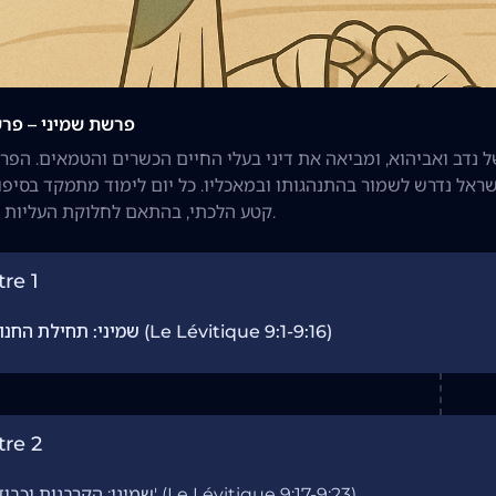
פרשת שמיני – פר
נדב ואביהוא, ומביאה את דיני בעלי החיים הכשרים והטמאים. הפ
שראל נדרש לשמור בהתנהגותו ובמאכליו. כל יום לימוד מתמקד בסיפור
קטע הלכתי, בהתאם לחלוקת העליות המסורתית.
re 1
שמיני: תחילת החנוכה (Le Lévitique 9:1-9:16)
tre 2
שמיני: הקרבנות וכבוד ה' (Le Lévitique 9:17-9:23)