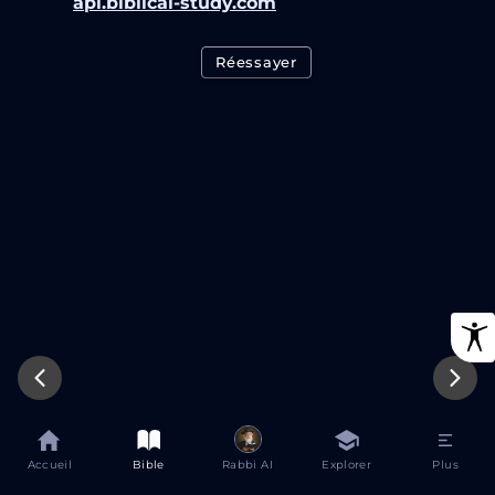
api.biblical-study.com
Réessayer
Accueil
Bible
Rabbi AI
Explorer
Plus