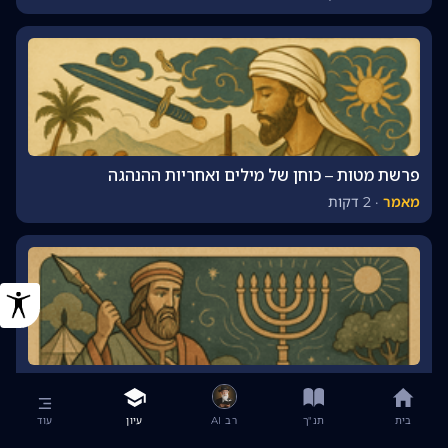
פרשת מטות – כוחן של מילים ואחריות ההנהגה
מאמר
·
2 דקות
פרשת פינחס: קנאות, מורשת וכוח ההמשכיות
מאמר
·
2 דקות
בית
תנ"ך
רב AI
עיון
עוד