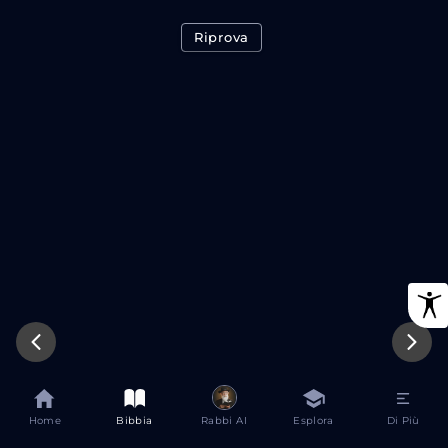
Riprova
Home
Bibbia
Rabbi AI
Esplora
Di Più