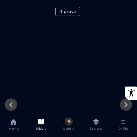
Riprova
Home
Bibbia
Rabbi AI
Esplora
Di Più