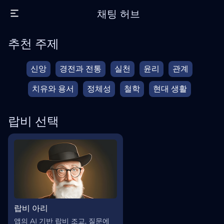
채팅 허브
추천 주제
신앙
경전과 전통
실천
윤리
관계
치유와 용서
정체성
철학
현대 생활
랍비 선택
랍비 아리
앱의 AI 기반 랍비 조교, 질문에