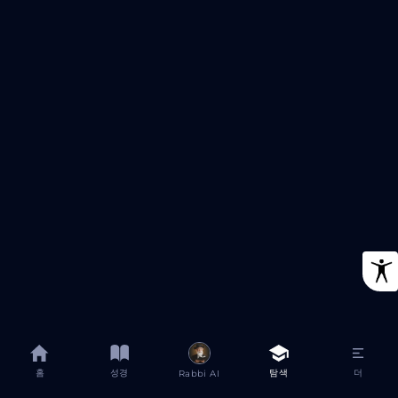
홈
성경
탐색
더
Rabbi AI