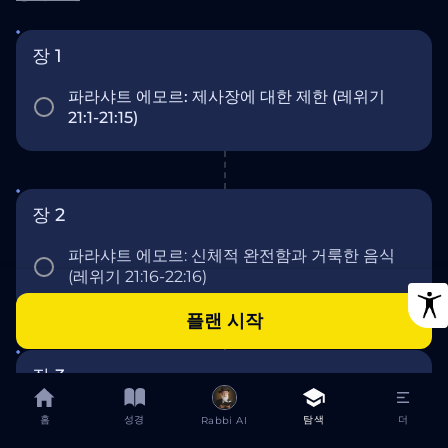
라와 진설병에 관한 규정, 신성모독자의 이야기도 포함되어
있습니다. 이 일주일간의 학습 계획은 각 구절(알리야)을 깊
장 1
이 있게 탐구하며, 고대 이스라엘의 거룩함, 공동체 축제, 정
의라는 주제를 학습자에게 안내합니다.
파라샤트 에모르: 제사장에 대한 제한 (레위기
21:1-21:15)
장 2
파라샤트 에모르: 신체적 완전함과 거룩한 음식
(레위기 21:16-22:16)
플랜 시작
장 3
파라샤트 에모르: 제물과 거룩함 (레위기 22:17-
홈
성경
탐색
더
Rabbi AI
22:33)