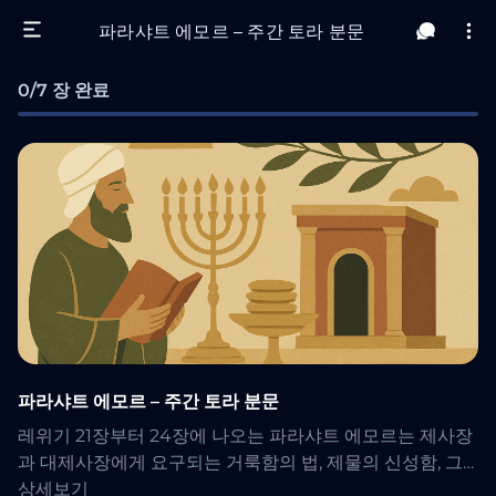
파라샤트 에모르 – 주간 토라 분문
0/7 장 완료
파라샤트 에모르 – 주간 토라 분문
레위기 21장부터 24장에 나오는 파라샤트 에모르는 제사장
과 대제사장에게 요구되는 거룩함의 법, 제물의 신성함, 그
리고 유대 절기의 의식적 달력에 대해 다룹니다. 또한 메노
상세보기