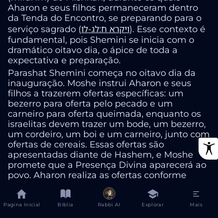
Aharon e seus filhos permaneceram dentro
da Tenda do Encontro, se preparando para o
serviço sagrado (
ויקרא ח:לג-לו
). Esse contexto é
fundamental, pois Shemini se inicia com o
dramático oitavo dia, o ápice de toda a
expectativa e preparação.
Parashat Shemini começa no oitavo dia da
inauguração. Moshe instrui Aharon e seus
filhos a trazerem ofertas específicas: um
bezerro para oferta pelo pecado e um
carneiro para oferta queimada, enquanto os
israelitas devem trazer um bode, um bezerro,
um cordeiro, um boi e um carneiro, junto com
ofertas de cereais. Essas ofertas são
apresentadas diante de Hashem, e Moshe
promete que a Presença Divina aparecerá ao
povo. Aharon realiza as ofertas conforme
ordenado e abençoa o povo. Em seguida,
Moshe e Aharon entram na Tenda do
Encontro e, ao saírem, abençoam novamente
Pagina Inicial
Bíblia
Rabbi AI
Explorar
Mais
o povo. De repente, um fogo sai de diante de