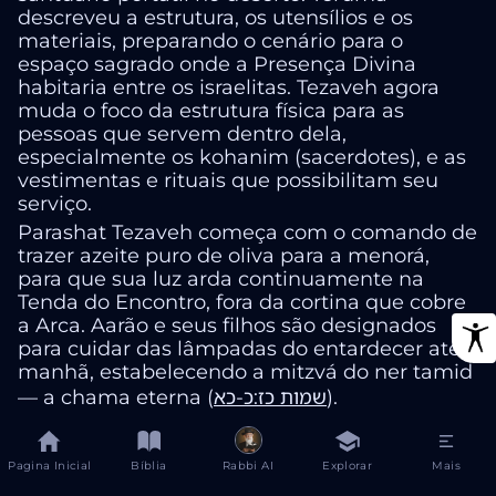
descreveu a estrutura, os utensílios e os
materiais, preparando o cenário para o
espaço sagrado onde a Presença Divina
habitaria entre os israelitas. Tezaveh agora
muda o foco da estrutura física para as
pessoas que servem dentro dela,
especialmente os kohanim (sacerdotes), e as
vestimentas e rituais que possibilitam seu
serviço.
Parashat Tezaveh começa com o comando de
trazer azeite puro de oliva para a menorá,
para que sua luz arda continuamente na
Tenda do Encontro, fora da cortina que cobre
a Arca. Aarão e seus filhos são designados
para cuidar das lâmpadas do entardecer até a
manhã, estabelecendo a mitzvá do ner tamid
— a chama eterna (
שמות כז:כ-כא
).
A parashá então detalha as vestimentas
especiais para Aarão e seus filhos, que
Pagina Inicial
Bíblia
Rabbi AI
Explorar
Mais
servirão como kohanim. Estas incluem o